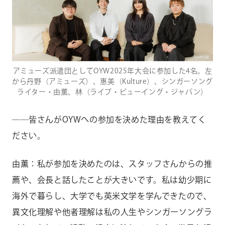
アミューズ派遣団としてOYW2025年大会に参加した4名。左
から丹野（アミューズ）、惠美（Kulture）、シンガーソング
ライター・由薫、林（ライブ・ビューイング・ジャパン）
――皆さんがOYWへの参加を決めた理由を教えてく
ださい。
由薫：私が参加を決めたのは、スタッフさんからの推
薦や、会長と話したことが大きいです。私は幼少期に
海外で暮らし、大学でも英米文学を学んできたので、
異文化理解や他者理解は私の人生やシンガーソングラ