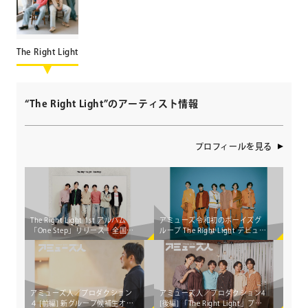
The Right Light
“The Right Light”のアーティスト情報
プロフィールを見る
The Right Light 1st アルバム
アミューズ令和初のボーイズグ
「One Step」リリース！全国7
ループ The Right Light デビュー
カ所を巡る 初のライブツアー決
決定！
定
アミューズ人／プロダクション
アミューズ人／プロダクション4
４ [前編] 新グループ候補生オー
[後編] 「The Right Light」プレ