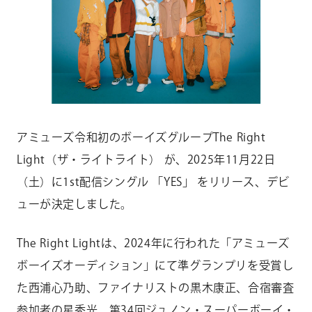
CONTACT
お問い合わせ
個人のお客様
法人のお客様
AUDITION
アーティスト募集
アミューズ令和初のボーイズグループThe Right
Light（ザ・ライトライト） が、2025年11月22日
Amuse Solution
アミューズのソリューション
（土）に1st配信シングル 「YES」 をリリース、デビ
ューが決定しました。
ENGLISH
The Right Lightは、2024年に行われた「アミューズ
ボーイズオーディション」にて準グランプリを受賞し
た西浦心乃助、ファイナリストの黒木康正、合宿審査
参加者の星秀光、第34回ジュノン・スーパーボーイ・