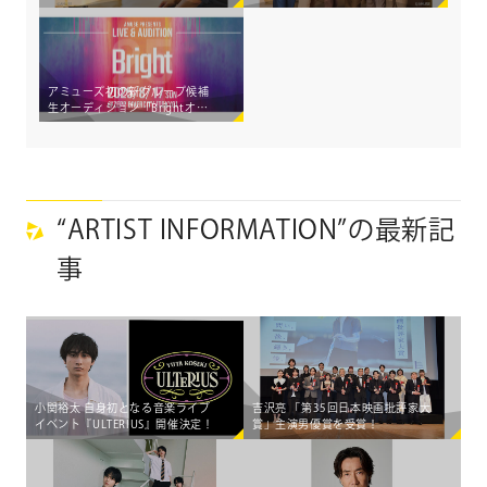
ディション「Brightオーディシ
デビューLIVEとオーディション
ョン2025」開催！―The Right
を同時開催する特別な1日
Light に込めた覚悟と希望―
アミューズ初の新グループ候補
生オーディション「Brightオー
ディション2025」開催決定！
“ARTIST INFORMATION”の最新記
事
小関裕太 自身初となる音楽ライブ
吉沢亮 「第35回日本映画批評家大
イベント『ULTERIUS』開催決定！
賞」主演男優賞を受賞！