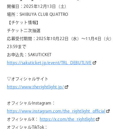
開催日：
2025
年
12
月
13
日（土）
場所：
SHIBUYA CLUB QUATTRO
【チケット情報】
チケット二次抽選
応募受付期間：
2025
年
10
月
22
日（水）〜
11
月
4
日（火）
23:59
まで
お申込先：
SAKUTICKET
https://sakuticket.jp/event/TRL_DEBUTLIVE
▽オフィシャルサイト
https://www.therightlight.jp/
オフィシャル
Instagram
：
https://www.instagram.com/the_rightlight_official
オフィシャル
X
：
https://x.com/the_rightlight
オフィシャル
TikTok
：