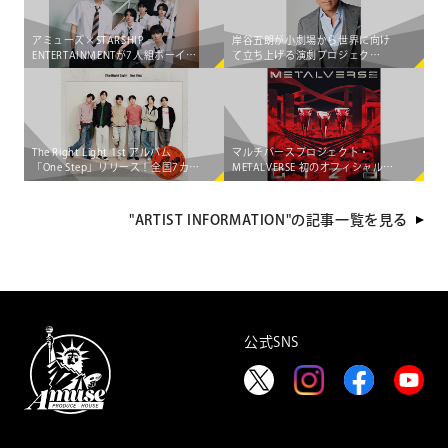
アミューズ×STARSHIP
岸谷五朗が小劇場から世界に向け
ENTERTAINMENTが7人組ボーイズ
て立ち上げる演劇プロジェク
グループ「AEN」をマネジメント
ト"PRIME VINsTAGE"が始動！
する大型共同プロジェクト始動！
The Right Light 1st アルバム
マルチバースプロジェクト・
「One Step」リリース！全国7カ所
METALVERSE 初のオフィシャル配
を巡る 初のライブツアー決定
信シングル＆MUSIC
VIDEO「GIZA」が 5月8日（金）
に"出現"決定!!
"ARTIST INFORMATION"の記事一覧を見る
公式SNS