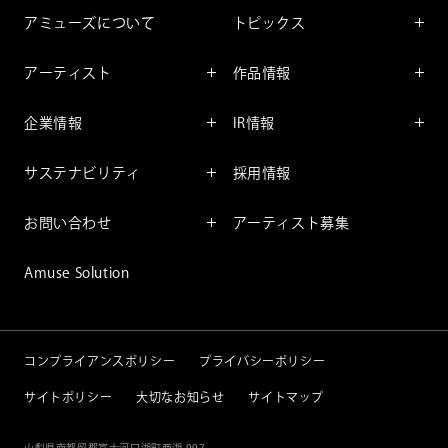
アミューズについて
トピックス
インフォメーション
アーティスト
作品情報
インタビュー
アーティスト一覧
舞台
レポート
企業情報
IR情報
ファンサービス
映像
アーティスト
企業情報TOP
IR情報TOP
コミック
サステナビリティ
採用情報
ごあいさつ
投資をお考えの皆様へ
アニメーション
サステナビリティTOP
企業理念
IRマネージメント
お問い合わせ
アーティスト募集
社長メッセージ
会社概要
財務情報
個人のお客様
アミューズのサステナビリテ
Amuse Solution
取締役一覧
IRライブラリー
ィ
法人のお客様
沿革
株式情報
サステナビリティニュース
IRカレンダー
重要課題
コンプライアンスポリシー
プライバシーポリシー
IRニュース
サイトポリシー
大切なお知らせ
サイトマップ
IRニュースメール
IRポリシー
山梨県南都留郡富士河口湖町西湖 997