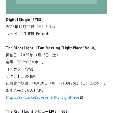
Digital Single
「
YES
」
2025年
11
月
22
日（土）
Release
レーベル：
THERL Records
The Right Light
「
Fan Meeting “Light Place” Vol.0
」
開催日：
2025
年
11
月
15
日（土）
会場：
TOKYO FM
ホール
【チケット情報】
チケット二次抽選
応募受付期間：
10
月
20
日（月）〜
10
月
26
日（日）
23:59
まで
お申込先：
SAKUTICKET
https://sakuticket.jp/event/TRL_LightPlace
The Right Light
デビュー
LIVE
「
YES
」