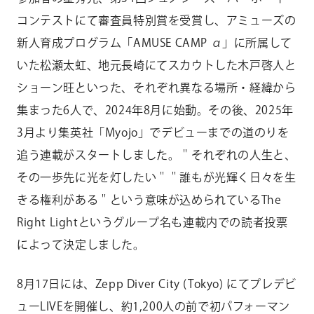
コンテストにて審査員特別賞を受賞し、アミューズの
新人育成プログラム「AMUSE CAMP α」に所属して
いた松瀬太虹、地元長崎にてスカウトした木戸啓人と
ショーン旺といった、それぞれ異なる場所・経緯から
集まった6人で、2024年8月に始動。その後、2025年
3月より集英社「Myojo」でデビューまでの道のりを
追う連載がスタートしました。＂それぞれの⼈⽣と、
その⼀歩先に光を灯したい＂＂誰もが光輝く⽇々を⽣
きる権利がある＂という意味が込められているThe
Right Lightというグループ名も連載内での読者投票
によって決定しました。
8月17日には、Zepp Diver City (Tokyo) にてプレデビ
ューLIVEを開催し、約1,200人の前で初パフォーマン