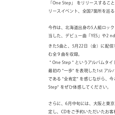
「
One Step
」 をリリースするこ
リースイベント、全国7箇所を巡
今作は、北海道出身の
5
人組ロック
当した、デビュー曲「
YES
」や
2
n
きた
5
曲と、
5
月
22
日（金）に配信
む全９曲を収録。
" One Step " というアル
最初の "一歩" を表現した1st
である "全肯定" を感じながら、
Step" をぜひ体感してください。
さらに、
6
月中旬には、大阪と東京
定し、
CD
をご予約いただいたお客