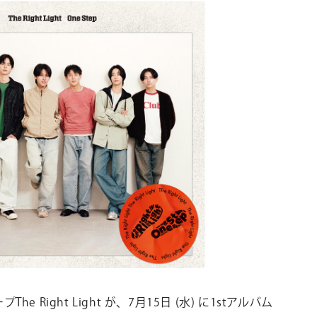
CONTACT
お問い合わ
個人のお客様
法人のお客様
AUDITION
アーティス
Amuse Solution
ア
ENGLISH
ープ
The Right Light
が、
7
月
15
日
(
水
)
に
1st
アルバム