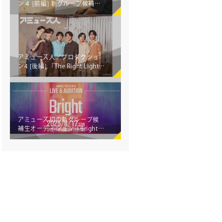
ン４ [前編] 新グループ候補生
オーディション「Brightオーデ
ィション2025」開催！―The
Right Light に込めた覚悟と希
望―
アミューズ人／プロダクショ
ン4 [後編] 「The Right Light」
プレデビューLIVEとオーディシ
ョンを同時開催する特別な1日
アミューズ初の新グループ候
補生オーディション「Brightオ
ーディション2025」開催決
定！