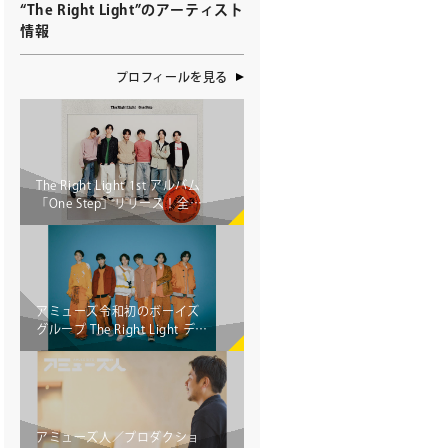
“The Right Light”のアーティスト
情報
プロフィールを見る
せ
The Right Light 1st アルバム
「One Step」リリース！全国7
カ所を巡る 初のライブツアー
決定
ト募集
アミューズ令和初のボーイズ
グループ The Right Light デビ
ミューズのソリューション
ュー決定！
アミューズ人／プロダクショ