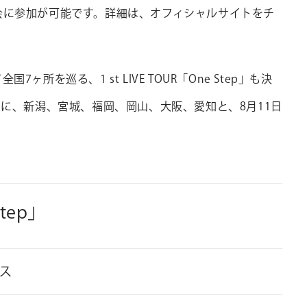
会に参加が可能です。詳細は、オフィシャルサイトをチ
て全国
7
ヶ所を巡る、
1
st LIVE TOUR
「
One Step
」も決
りに、新潟、宮城、福岡、岡山、大阪、愛知と、
8
月
11
日
Step」
ース