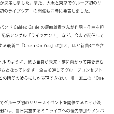
とが決定しました。また、大阪と東京でグループ初のリ
る初のライブツアーの開催も同時に発表しました。
バンド
Galileo Galilei
の尾崎雄貴さんが作詞・作曲を担
d
配信シングル「ライツオン！」 など、今まで配信して
する最新曲「
Crush On You
」に加え、ほか新曲
3
曲を含
バムタイトルのように、彼ら自身が未来・夢に向かって突き進む
 アルバムとなっています。全曲を通してグループコンセプト
今この瞬間の彼らにしか表現できない、唯一無二の "One
でグループ初のリリースイベントを開催することが決
様には、当日実施するミニライブへの優先参加やメンバ