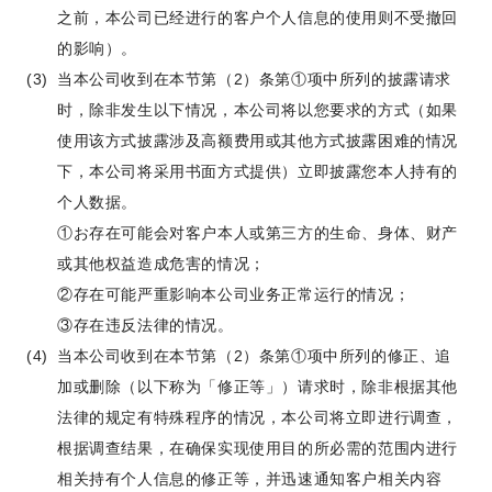
之前，本公司已经进行的客户个人信息的使用则不受撤回
的影响）。
当本公司收到在本节第（2）条第①项中所列的披露请求
时，除非发生以下情况，本公司将以您要求的方式（如果
使用该方式披露涉及高额费用或其他方式披露困难的情况
下，本公司将采用书面方式提供）立即披露您本人持有的
个人数据。
①お存在可能会对客户本人或第三方的生命、身体、财产
或其他权益造成危害的情况；
②存在可能严重影响本公司业务正常运行的情况；
③存在违反法律的情况。
当本公司收到在本节第（2）条第①项中所列的修正、追
加或删除（以下称为「修正等」）请求时，除非根据其他
法律的规定有特殊程序的情况，本公司将立即进行调查，
根据调查结果，在确保实现使用目的所必需的范围内进行
相关持有个人信息的修正等，并迅速通知客户相关内容