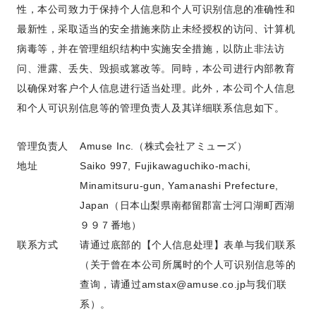
性，本公司致力于保持个人信息和个人可识别信息的准确性和
最新性，采取适当的安全措施来防止未经授权的访问、计算机
病毒等，并在管理组织结构中实施安全措施，以防止非法访
问、泄露、丢失、毁损或篡改等。同時，本公司进行内部教育
以确保对客户个人信息进行适当处理。此外，本公司个人信息
和个人可识别信息等的管理负责人及其详细联系信息如下。
管理负责人
Amuse Inc.（株式会社アミューズ）
地址
Saiko 997, Fujikawaguchiko-machi,
Minamitsuru-gun, Yamanashi Prefecture,
Japan（日本山梨県南都留郡富士河口湖町西湖
９９７番地）
联系方式
请通过底部的【个人信息处理】表单与我们联系
（关于曾在本公司所属时的个人可识别信息等的
查询，请通过
amstax@amuse.co.jp
与我们联
系）。