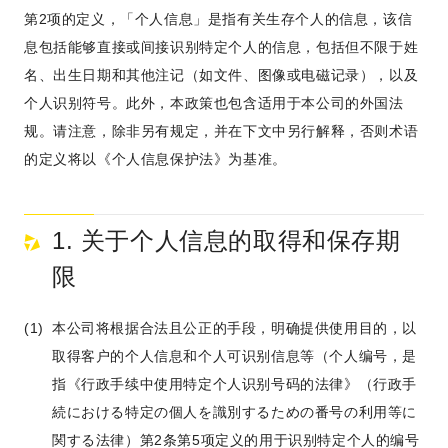
第2项的定义，「个人信息」是指有关生存个人的信息，该信
息包括能够直接或间接识别特定个人的信息，包括但不限于姓
CONTACT
名、出生日期和其他注记（如文件、图像或电磁记录），以及
(JP)
个人识别符号。此外，本政策也包含适用于本公司的外国法
Individual Customer
规。请注意，除非另有规定，并在下文中另行解释，否则术语
Corporate Customer
的定义将以《个人信息保护法》为基准。
AUDITION
(JP)
1. 关于个人信息的取得和保存期
Amuse Solution
(JP)
限
JAPANESE
本公司将根据合法且公正的手段，明确提供使用目的，以
取得客户的个人信息和个人可识别信息等（个人编号，是
指《行政手续中使用特定个人识别号码的法律》（行政手
続における特定の個人を識別するための番号の利用等に
関する法律）第2条第5项定义的用于识别特定个人的编号