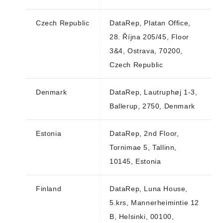
Czech Republic
DataRep, Platan Office,
28. Října 205/45, Floor
3&4, Ostrava, 70200,
Czech Republic
Denmark
DataRep, Lautruphøj 1-3,
Ballerup, 2750, Denmark
Estonia
DataRep, 2nd Floor,
Tornimae 5, Tallinn,
10145, Estonia
Finland
DataRep, Luna House,
5.krs, Mannerheimintie 12
B, Helsinki, 00100,