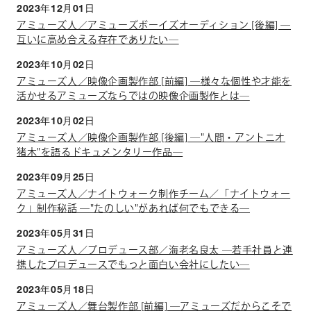
2023年12月01日
アミューズ人／アミューズボーイズオーディション [後編] ―
互いに高め合える存在でありたい―
2023年10月02日
アミューズ人／映像企画製作部 [前編] ―様々な個性や才能を
活かせるアミューズならではの映像企画製作とは―
2023年10月02日
アミューズ人／映像企画製作部 [後編] ―"人間・アントニオ
猪木"を語るドキュメンタリー作品―
2023年09月25日
アミューズ人／ナイトウォーク制作チーム／「ナイトウォー
ク」制作秘話 ―"たのしい"があれば何でもできる―
2023年05月31日
アミューズ人／プロデュース部／海老名良太 ―若手社員と連
携したプロデュースでもっと面白い会社にしたい―
2023年05月18日
アミューズ人／舞台製作部 [前編] ―アミューズだからこそで