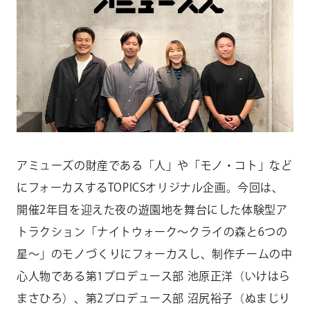
CONTACT
お問い合わせ
個人のお客様
法人のお客様
AUDITION
アーティスト募集
アミューズの財産である「人」や「モノ・コト」など
Amuse Solution
アミューズのソリューション
にフォーカスするTOPICSオリジナル企画。今回は、
ENGLISH
開催2年目を迎えた夜の遊園地を舞台にした体験型ア
トラクション「ナイトウォーク～クライの森と6つの
星～」のモノづくりにフォーカスし、制作チームの中
心人物である第1プロデュース部 池原正洋（いけはら
まさひろ）、第2プロデュース部 沼尻裕子（ぬまじり