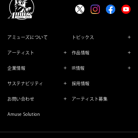
アミューズについて
トピックス
インフォメーション
アーティスト
作品情報
インタビュー
アーティスト一覧
舞台
レポート
企業情報
IR情報
ファンサービス
映像
アーティスト
企業情報TOP
IR情報TOP
コミック
サステナビリティ
採用情報
ごあいさつ
投資をお考えの皆様へ
アニメーション
サステナビリティTOP
企業理念
IRマネージメント
お問い合わせ
アーティスト募集
社長メッセージ
会社概要
財務情報
個人のお客様
アミューズのサステナビリテ
Amuse Solution
取締役一覧
IRライブラリー
ィ
法人のお客様
沿革
株式情報
サステナビリティニュース
IRカレンダー