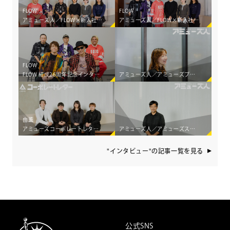
FLOW
FLOW
アミューズ人／FLOW×新入社員クロストーク［前編］ ―並走し、共に生み出す。アミューズに根付く、アーティストとの「共創」のカタチ―
アミューズ人／FLOW×新入社員クロストーク［後編］ ―並走し、共に生み出す。アミューズに根付く、アーティストとの「共創」のカタチ―
FLOW
FLOW 結成26周年記念インタビュー 26年間のターニングポイントと世界五大陸制覇のハプニングエピソードを語る。
アミューズ人／アミューズプロダクトワークス「グッズ制作のすべてをワンストップで支える」
由薫
アミューズコーポレートレター／世界2,000人の若者が集う国際会議で アミューズの4人が見つけた「エンターテインメントの可能性」
アミューズ人／アミューズスポーツエージェンシー ―アスリートの価値を創造し スポーツを「エンターテインメント」に―
"インタビュー"の記事一覧を見る
公式SNS