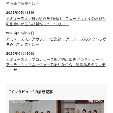
きる舞台製作とは―
2023年05月18日
アミューズ人／舞台製作部 [後編] ―ブロードウェイの才能と
の出会いが生んだ新作ミュージカル―
2023年05月02日
アミューズ人／アカウント営業部 ―アミューズのノウハウが
生み出す効果とは―
2023年01月30日
アミューズ人／プロデュース部／徳山孝典 インタビュー ―
アーティストマネージャーでありながら、映像作品のプロデ
ューサー ―
“インタビュー”の最新記事