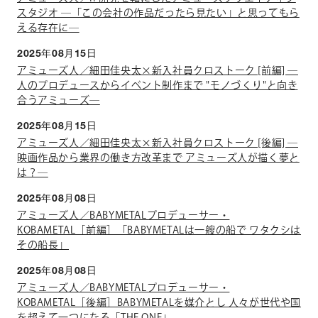
スタジオ ―「この会社の作品だったら見たい」と思ってもら
える存在に―
2025年08月15日
アミューズ人／細田佳央太×新入社員クロストーク [前編] ―
人のプロデュースからイベント制作まで "モノづくり"と向き
合うアミューズ―
2025年08月15日
アミューズ人／細田佳央太×新入社員クロストーク [後編] ―
映画作品から業界の働き方改革まで アミューズ人が描く夢と
は？―
2025年08月08日
アミューズ人／BABYMETALプロデューサー・
KOBAMETAL［前編］「BABYMETALは一艘の船で ワタクシは
その船長」
2025年08月08日
アミューズ人／BABYMETALプロデューサー・
KOBAMETAL［後編］BABYMETALを媒介とし 人々が世代や国
を超えて一つになる「THE ONE」