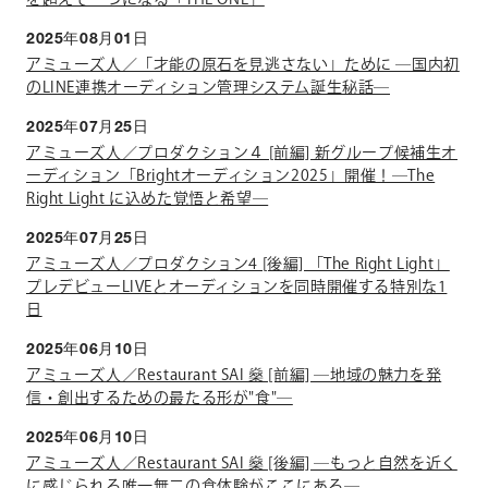
2025年08月01日
アミューズ人／「才能の原石を見逃さない」ために ―国内初
のLINE連携オーディション管理システム誕生秘話―
2025年07月25日
アミューズ人／プロダクション４ [前編] 新グループ候補生オ
ーディション「Brightオーディション2025」開催！―The
Right Light に込めた覚悟と希望―
2025年07月25日
アミューズ人／プロダクション4 [後編] 「The Right Light」
プレデビューLIVEとオーディションを同時開催する特別な1
日
2025年06月10日
アミューズ人／Restaurant SAI 燊 [前編] ―地域の魅力を発
信・創出するための最たる形が"食"―
2025年06月10日
アミューズ人／Restaurant SAI 燊 [後編] ―もっと自然を近く
に感じられる唯一無二の食体験がここにある―