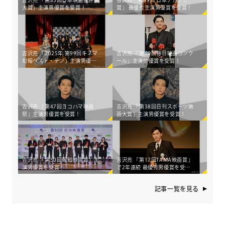
吉沢亮 「第35回日本映画批評家
吉沢亮「第49回 日本アカデミー
大賞」主演男優賞を受賞！
賞」 最優秀主演男優賞を受賞！
吉沢亮 「2025年 第99回キネマ
吉沢亮 「第80回毎日映画コンク
旬報ベスト・テン」主演男優賞
ール」主演俳優賞を受賞！
を受賞！
吉沢亮 「第47回ヨコハマ映画
吉沢亮 「第38回日刊スポーツ映
祭」主演男優賞を受賞！
画大賞」主演男優賞を受賞！
吉沢亮 「第50回報知映画賞」主
吉沢亮 「第17回TAMA映画賞」
演男優賞を受賞！
で2年連続 最優秀男優賞を受
賞！
記事一覧を見る