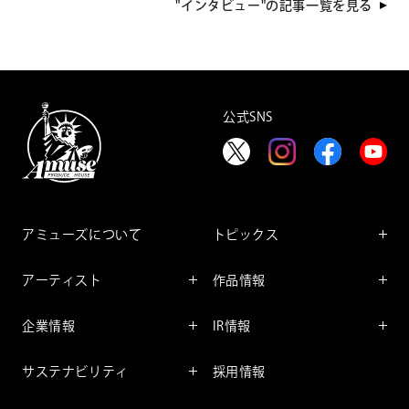
"インタビュー"の記事一覧を見る
公式SNS
アミューズについて
トピックス
インフォメーション
アーティスト
作品情報
インタビュー
アーティスト一覧
舞台
レポート
企業情報
IR情報
ファンサービス
映像
アーティスト
企業情報TOP
IR情報TOP
コミック
サステナビリティ
採用情報
ごあいさつ
投資をお考えの皆様へ
アニメーション
サステナビリティTOP