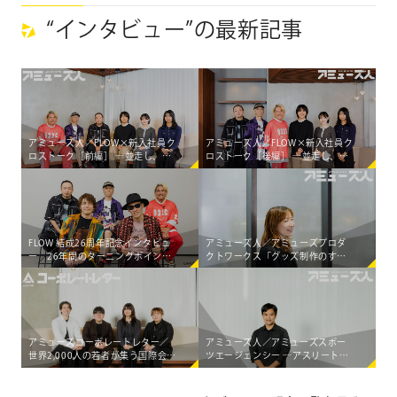
“インタビュー”の最新記事
アミューズ人／FLOW×新入社員ク
アミューズ人／FLOW×新入社員ク
ロストーク［前編］ ―並走し、共
ロストーク［後編］ ―並走し、共
に生み出す。アミューズに根付
に生み出す。アミューズに根付
く、アーティストとの「共創」の
く、アーティストとの「共創」の
カタチ―
カタチ―
FLOW 結成26周年記念インタビュ
アミューズ人／アミューズプロダ
ー 26年間のターニングポイント
クトワークス「グッズ制作のすべ
と世界五大陸制覇のハプニングエ
てをワンストップで支える」
ピソードを語る。
アミューズコーポレートレター／
アミューズ人／アミューズスポー
世界2,000人の若者が集う国際会議
ツエージェンシー ―アスリートの
で アミューズの4人が見つけた
価値を創造し スポーツを「エンタ
「エンターテインメントの可能
ーテインメント」に―
性」