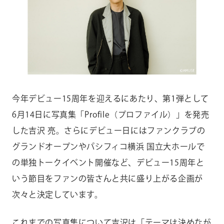
CONTACT
お問い合わせ
個人のお客様
法人のお客様
AUDITION
アーティスト募集
今年デビュー15周年を迎えるにあたり、第1弾として
6月14日に写真集「Profile（プロファイル）」を発売
Amuse Solution
アミューズのソリューション
した吉沢 亮。さらにデビュー日にはファンクラブの
グランドオープンやパシフィコ横浜 国立大ホールで
ENGLISH
の単独トークイベント開催など、デビュー15周年と
いう節目をファンの皆さんと共に盛り上がる企画が
次々と決定しています。
これまでの写真集について吉沢は「テーマは決めなが